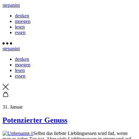
stepanini
denken
moegen
lesen
essen
stepanini
denken
moegen
lesen
essen
31. Januar
Potenzierter Genuss
Selbst das liebste Lieblingsessen wird fad, wenn
man es jeden Tag isst. Aber viele Lieblingsessen in einem und auf