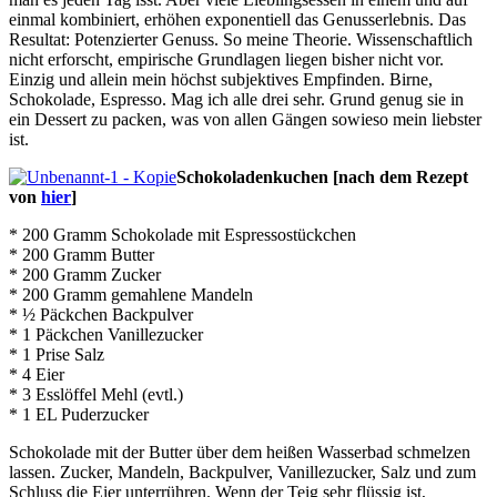
einmal kombiniert, erhöhen exponentiell das Genusserlebnis. Das
Resultat: Potenzierter Genuss. So meine Theorie. Wissenschaftlich
nicht erforscht, empirische Grundlagen liegen bisher nicht vor.
Einzig und allein mein höchst subjektives Empfinden. Birne,
Schokolade, Espresso. Mag ich alle drei sehr. Grund genug sie in
ein Dessert zu packen, was von allen Gängen sowieso mein liebster
ist.
Schokoladenkuchen [nach dem Rezept
von
hier
]
* 200 Gramm Schokolade mit Espressostückchen
* 200 Gramm Butter
* 200 Gramm Zucker
* 200 Gramm gemahlene Mandeln
* ½ Päckchen Backpulver
* 1 Päckchen Vanillezucker
* 1 Prise Salz
* 4 Eier
* 3 Esslöffel Mehl (evtl.)
* 1 EL Puderzucker
Schokolade mit der Butter über dem heißen Wasserbad schmelzen
lassen. Zucker, Mandeln, Backpulver, Vanillezucker, Salz und zum
Schluss die Eier unterrühren. Wenn der Teig sehr flüssig ist,