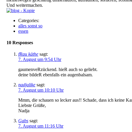
Und weitermachen.
Categories:
alles sonst so
essen
10 Responses
fRau käthe
sagt:
7. August um 9:54 Uhr
gaumenveRzückend. hieR auch so geliebt.
deine bildeR ebenfalls ein augenbalsam.
nadjalike
sagt:
7. August um 10:10 Uhr
Mmm, die schauen so lecker aus!! Schade, dass ich keine Kar
Liebste Grüße,
Nadja
Gabs
sagt:
7. August um 11:16 Uhr