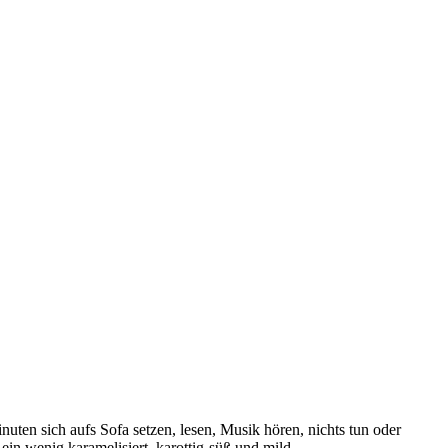
uten sich aufs Sofa setzen, lesen, Musik hören, nichts tun oder
in wenig karamelisiert, karottig-süß und mild.