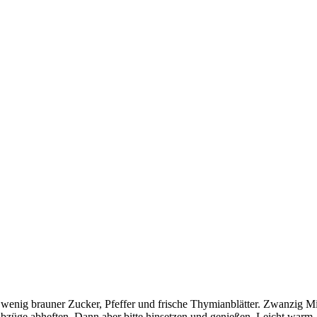
 wenig brauner Zucker, Pfeffer und frische Thymianblätter. Zwanzig Min
züge abheften. Dann aber bitte hinsetzen und genießen. Leicht warm, e