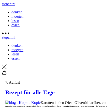
stepanini
denken
moegen
lesen
essen
stepanini
denken
moegen
lesen
essen
7. August
Rezept für alle Tage
Karotten in den Ofen. Olivenöl darüber, ein
meinetwegen geschäftig umherlaufen, aufräumen, sortieren, Kontoab