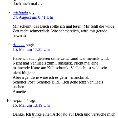
doch auch mal …
michaela
sagt:
24. August um 8:41 Uhr
Mir scheint, das Buch sollte ich mal lesen. Mir fehlt die wilde
Zeit recht schmerzlich. Wie schmerzlich, wird mir gerade
bewusst.
Annette
sagt:
15. Mai um 17:35 Uhr
Habe ich auch gelesen seinerzeit….und war niemals wild.
Nicht mal Vanilleeis zum Frühstück. Nicht mal eine
mahnende Karte am Kühlschrank. Vielleicht ist wild sein
nicht für jede.
Aber irgendwie wäre ich es gern – manchmal.
Schöner Post. Schönes Bild….ich gehe jetzt Vanilleeis
suchen…
Annette
stepanini
sagt:
16. Mai um 13:19 Uhr
Danke. Ich trinke einen Affogato auf Dich und versuche mich