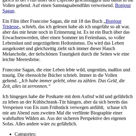
Vollen gehend. Auf einen Samstagsabendfilm verweisend.
Bonjour
Sagan
.
Ein Film über Francoise Sagan, die mit 18 das Buch „
Bonjour
Tristesse
„
schrieb, das ich gelesen habe als ich ungefähr so alt war,
aber das mir heute noch in Erinnerung ist. Es ist ein Buch über das
Erwachsenwerden, über einen Sommer im Ferienhaus, so voller
Lebenslust und ungezügeltem Hedonismus. Da wird das Leben
ausgekostet und gleichzeitig zieht sich immer dieser Hauch
Melancholie, der tiefschönen Traurigkeit durch die Seiten wie eine
leichte Meeresbrise.
Francoise Sagan, die eine Leben lebte wild, ungestüm, maßlos und
traurig. Die ebensolche Bücher schrieb. Immer in die Vollen
gehend.
„Ich habe immer gelebt, ohne zu zählen.
Das Geld, die
Zeit, alles ist zerronnen.“
Ich hingegen habe die Postkarte mit dem Aufruf wild und gefährlich
zu leben an der Kühlschrank-Tür hängen, aber da sich bereits das
Verspeisen von Eis zum Frühstück verwegen anfühlt, schaue ich
mir am Abend zum zweiten Mal die verfilmte Biographie einer
wahrhaften Wilden an. Aus der sicheren Perspektive des eigenen
Sofas. Alles andere wäre zu gefährlich.
Categories: