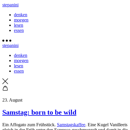
stepanini
denken
moegen
lesen
essen
stepanini
denken
moegen
lesen
essen
23. August
Samstag: born to be wild
Ein Affogato zum Frühstück.
Samstagskaffee
. Eine Kugel Vanilleeis
gleich in der Früh unter den Espresso geschmuggelt und damit in die