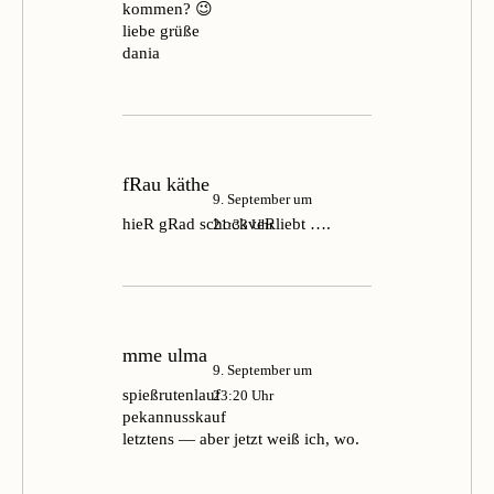
kommen? 😉
liebe grüße
dania
fRau käthe
9. September um
hieR gRad schockveRliebt ….
21:33 Uhr
mme ulma
9. September um
spießrutenlauf
23:20 Uhr
pekannusskauf
letztens — aber jetzt weiß ich, wo.