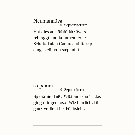
Neumann0va
10. September um
Hat dies auf
Neumann0va´s
20:39 Uhr
rebloggt und kommentierte:
Schokoladen Cantuccini Rezept
eingestellt von stepanini
stepanini
10. September um
Spießrutenlauf, Pekannuskauf – das
21:54 Uhr
ging mir genauso. Wie herrlich. Bin
ganz verliebt ins Füchslein.