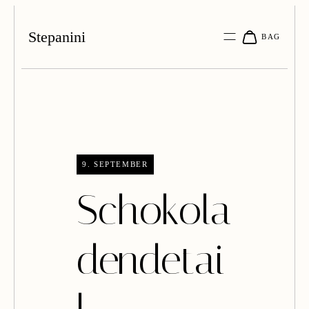
Stepanini
9. SEPTEMBER
Schokola
dendetai