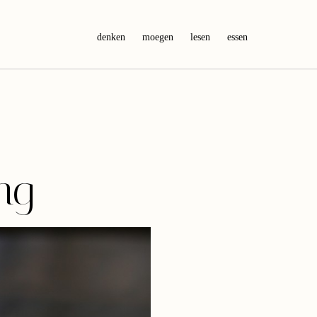
denken
moegen
lesen
essen
ng