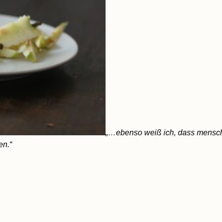
„…ebenso weiß ich, dass menschl
en.“