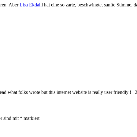
ören. Aber
Lisa Ekdah
l hat eine so zarte, beschwingte, sanfte Stimme,
d what folks wrote but this internet website is really user friendly ! .
er sind mit
*
markiert