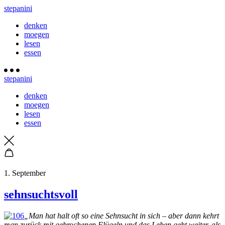
stepanini
denken
moegen
lesen
essen
stepanini
denken
moegen
lesen
essen
1. September
sehnsuchtsvoll
„Man hat halt oft so eine Sehnsucht in sich – aber dann kehrt
man zurück mit gebrochenen Flügeln und das Leben geht weiter, als