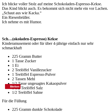
Ich blicke voller Stolz auf meine Schokoladen-Espresso-Kekse.
Das Kind blickt auch. Es bekommt sich nicht mehr ein vor Lachen.
„Schaut aus wie Kacka.“
Ein Riesenbrüller.
Ich nehme es mit Humor.
Sch…(okoladen-Espresso) Kekse
Kinderamusement oder für über 4-jährige einfach nur sehr
schmackhaft
225 Gramm Butter
1 Tasse Zucker
1 Ei
2 Teelöffel Vanillezucker
1 Teelöffel Espresso-Pulver
2 Tassen Mehl
1/2 Tasse ungesagtes Kakaopulver
Merken
Merken
1 1/2 Teelöffel Salz
1/2 Teelöffel Sahne
Für die Füllung
225 Gramm dunkle Schokolade