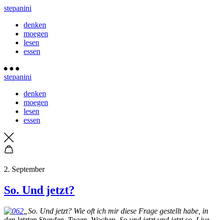
stepanini
denken
moegen
lesen
essen
stepanini
denken
moegen
lesen
essen
2. September
So. Und jetzt?
„So. Und jetzt? Wie oft ich mir diese Frage gestellt habe, in
den letzten Stunden, Tagen, Wochen. So und jetzt und jetzt so. Live