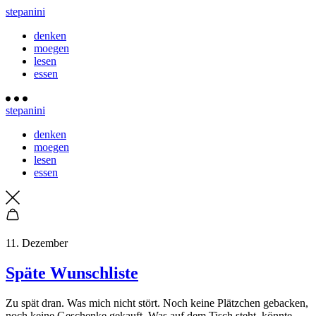
stepanini
denken
moegen
lesen
essen
stepanini
denken
moegen
lesen
essen
11. Dezember
Späte Wunschliste
Zu spät dran. Was mich nicht stört. Noch keine Plätzchen gebacken,
noch keine Geschenke gekauft. Was auf dem Tisch steht, könnte