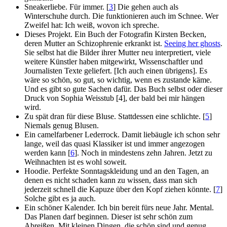
Sneakerliebe. Für immer. [
3
] Die gehen auch als
Winterschuhe durch. Die funktionieren auch im Schnee. Wer
Zweifel hat: Ich weiß, wovon ich spreche.
Dieses Projekt. Ein Buch der Fotografin Kirsten Becken,
deren Mutter an Schizophrenie erkrankt ist.
Seeing her ghosts
.
Sie selbst hat die Bilder ihrer Mutter neu interpretiert, viele
weitere Künstler haben mitgewirkt, Wissenschaftler und
Journalisten Texte geliefert. [Ich auch einen übrigens]. Es
wäre so schön, so gut, so wichtig, wenn es zustande käme.
Und es gibt so gute Sachen dafür. Das Buch selbst oder dieser
Druck von Sophia Weisstub [4], der bald bei mir hängen
wird.
Zu spät dran für diese Bluse. Stattdessen eine schlichte. [
5
]
Niemals genug Blusen.
Ein camelfarbener Lederrock. Damit liebäugle ich schon sehr
lange, weil das quasi Klassiker ist und immer angezogen
werden kann [
6
]. Noch in mindestens zehn Jahren. Jetzt zu
Weihnachten ist es wohl soweit.
Hoodie. Perfekte Sonntagskleidung und an den Tagen, an
denen es nicht schaden kann zu wissen, dass man sich
jederzeit schnell die Kapuze über den Kopf ziehen könnte. [
7
]
Solche gibt es ja auch.
Ein schöner Kalender. Ich bin bereit fürs neue Jahr. Mental.
Das Planen darf beginnen. Dieser ist sehr schön zum
Abreißen. Mit kleinen Dingen, die schön sind und genug