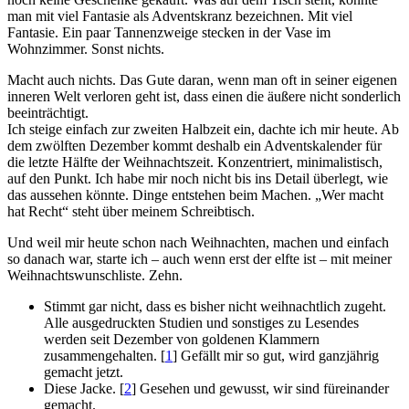
man mit viel Fantasie als Adventskranz bezeichnen. Mit viel
Fantasie. Ein paar Tannenzweige stecken in der Vase im
Wohnzimmer. Sonst nichts.
Macht auch nichts. Das Gute daran, wenn man oft in seiner eigenen
inneren Welt verloren geht ist, dass einen die äußere nicht sonderlich
beeinträchtigt.
Ich steige einfach zur zweiten Halbzeit ein, dachte ich mir heute. Ab
dem zwölften Dezember kommt deshalb ein Adventskalender für
die letzte Hälfte der Weihnachtszeit. Konzentriert, minimalistisch,
auf den Punkt. Ich habe mir noch nicht bis ins Detail überlegt, wie
das aussehen könnte. Dinge entstehen beim Machen. „Wer macht
hat Recht“ steht über meinem Schreibtisch.
Und weil mir heute schon nach Weihnachten, machen und einfach
so danach war, starte ich – auch wenn erst der elfte ist – mit meiner
Weihnachtswunschliste. Zehn.
Stimmt gar nicht, dass es bisher nicht weihnachtlich zugeht.
Alle ausgedruckten Studien und sonstiges zu Lesendes
werden seit Dezember von goldenen Klammern
zusammengehalten. [
1
] Gefällt mir so gut, wird ganzjährig
gemacht jetzt.
Diese Jacke. [
2
] Gesehen und gewusst, wir sind füreinander
gemacht.