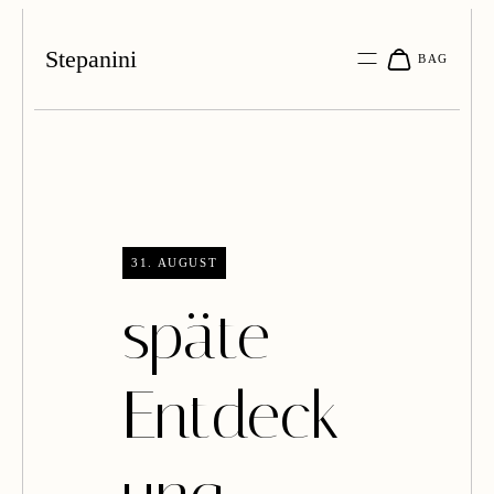
Stepanini
31. AUGUST
späte
Entdeck