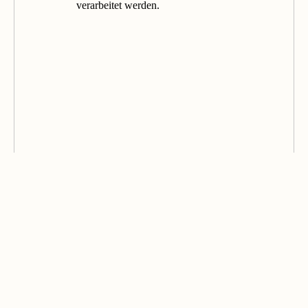
verarbeitet werden.
© 2026 STEPANINI. ALL RIGHTS RESERVED.