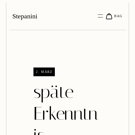
Stepanini
2. MÄRZ
späte
Erkenntn