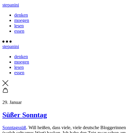
stepanini
denken
moegen
lesen
essen
stepanini
denken
moegen
lesen
essen
29. Januar
Süßer Sonntag
Sonntagssüß
. Will heißen, dass viele, viele deutsche Bloggerinnen
(welch seltsames Wort) backen. Ich habe den Teig zwar schon am