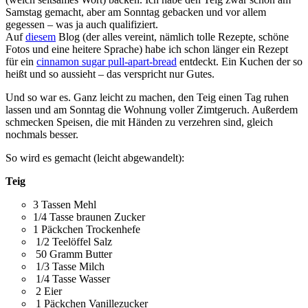
Samstag gemacht, aber am Sonntag gebacken und vor allem
gegessen – was ja auch qualifiziert.
Auf
diesem
Blog (der alles vereint, nämlich tolle Rezepte, schöne
Fotos und eine heitere Sprache) habe ich schon länger ein Rezept
für ein
cinnamon sugar pull-apart-bread
entdeckt. Ein Kuchen der so
heißt und so aussieht – das verspricht nur Gutes.
Und so war es. Ganz leicht zu machen, den Teig einen Tag ruhen
lassen und am Sonntag die Wohnung voller Zimtgeruch. Außerdem
schmecken Speisen, die mit Händen zu verzehren sind, gleich
nochmals besser.
So wird es gemacht (leicht abgewandelt):
Teig
3 Tassen Mehl
1/4 Tasse braunen Zucker
1 Päckchen Trockenhefe
1/2 Teelöffel Salz
50 Gramm Butter
1/3 Tasse Milch
1/4 Tasse Wasser
2 Eier
1 Päckchen Vanillezucker