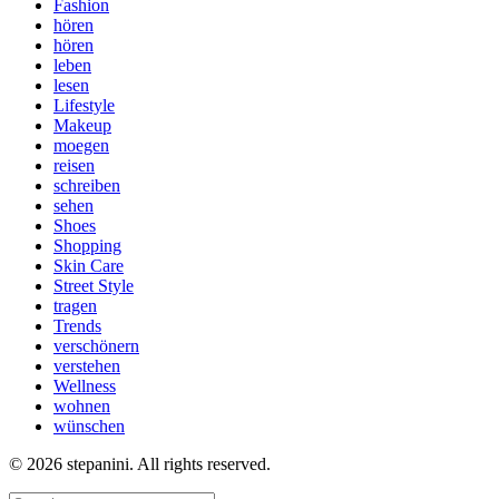
Fashion
hören
hören
leben
lesen
Lifestyle
Makeup
moegen
reisen
schreiben
sehen
Shoes
Shopping
Skin Care
Street Style
tragen
Trends
verschönern
verstehen
Wellness
wohnen
wünschen
© 2026 stepanini. All rights reserved.