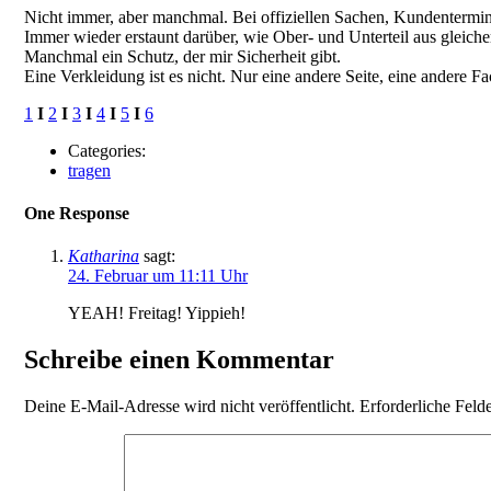
Nicht immer, aber manchmal. Bei offiziellen Sachen, Kundentermin
Immer wieder erstaunt darüber, wie Ober- und Unterteil aus gleiche
Manchmal ein Schutz, der mir Sicherheit gibt.
Eine Verkleidung ist es nicht. Nur eine andere Seite, eine andere Fa
1
I
2
I
3
I
4
I
5
I
6
Categories:
tragen
One Response
Katharina
sagt:
24. Februar um 11:11 Uhr
YEAH! Freitag! Yippieh!
Schreibe einen Kommentar
Deine E-Mail-Adresse wird nicht veröffentlicht.
Erforderliche Feld