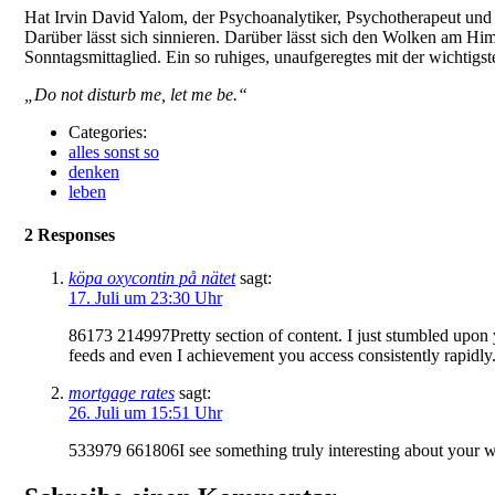
Hat Irvin David Yalom, der Psychoanalytiker, Psychotherapeut und 
Darüber lässt sich sinnieren. Darüber lässt sich den Wolken am Him
Sonntagsmittaglied. Ein so ruhiges, unaufgeregtes mit der wichtigst
„Do not disturb me, let me be.“
Categories:
alles sonst so
denken
leben
2 Responses
köpa oxycontin på nätet
sagt:
17. Juli um 23:30 Uhr
86173 214997Pretty section of content. I just stumbled upon yo
feeds and even I achievement you access consistently rapidl
mortgage rates
sagt:
26. Juli um 15:51 Uhr
533979 661806I see something truly interesting about your 