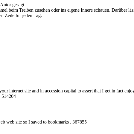
Autor gesagt.
mel beim Treiben zusehen oder ins eigene Innere schauen. Darüber läss
en Zeile für jeden Tag:
ur internet site and in accession capital to assert that I get in fact e
y. 514204
web web site so I saved to bookmarks . 367855