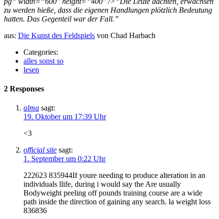
pg“ width=“600″ height=“400″ />“Die Leute dachten, erwachsen
zu werden hieße, dass die eigenen Handlungen plötzlich Bedeutung
hatten. Das Gegenteil war der Fall.”
aus:
Die Kunst des Feldspiels
von Chad Harbach
Categories:
alles sonst so
lesen
2 Responses
alma
sagt:
19. Oktober um 17:39 Uhr
<3
official site
sagt:
1. September um 0:22 Uhr
222623 835944If youre needing to produce alteration in an
individuals llife, during i would say the Are usually
Bodyweight peeling off pounds training course are a wide
path inside the direction of gaining any search. la weight loss
836836