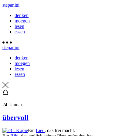
stepanini
denken
moegen
lesen
essen
stepanini
denken
moegen
lesen
essen
24. Januar
übervoll
Ein
Lied
, das frei macht.
Ein
Bild
, das endlich seinen Platz gefunden hat.