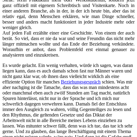
ganz offiziell mit eigenem Schreibtisch und Visitenkarte. Noch in
einer anderen Branche, als in der, in der ich heute bin, aber das ist
relativ egal, denn Menschen erklären, wie man Dinge schneller,
besser und anders macht funktioniert in jeder Industrie mehr oder
weniger gleich.
Auf jeden Fall erzählte einer eine Geschichte. Von einem der auch
berät. So viel, dass er nie da war und seine Freundin das nicht mehr
länger mitmachen wollte und das Ende der Beziehung verkündete.
Woraufhin er anbot, dass Problemfeld erst einmal genauer zu
analysieren und einzukreisen.
Es wurde gelacht. Ein wenig verhalten, würde ich sagen, was daran
liegen kann, dass es auch damals schon fast nur Männer waren und
nicht ganz klar war, ob ihnen dass vielleicht wirklich als eine
effiziente Option für manches
Beziehungsgespräch
schien. Was mir
aber nachging ist die Tatsache, dass das was man mindestens acht
oder manchmal eben auch zwölf Stunden am Tag macht, natürlich
Spuren hinterlässt, nicht nur in der Sprache und ich mich nur
schwerlich dagegen verwehren kann. Damals fiel der Entschluss
immer den Ausgleich zu wahren, völlig Gegenteiliges zu lesen und
den Rhythmus, die geltenden Gesetze und das Diktat der
Arbeitswelt nicht in alle Bereiche meines Lebens einziehen zu
lassen. Was mitunter schwer fällt, denn was ich tue, das tue ich sehr
gerne. Und zu glauben, das lange Beschäftigung mit einem Thema
einen nicht prägen würde, wäre naiv. Und dann ist die Gefahr groß