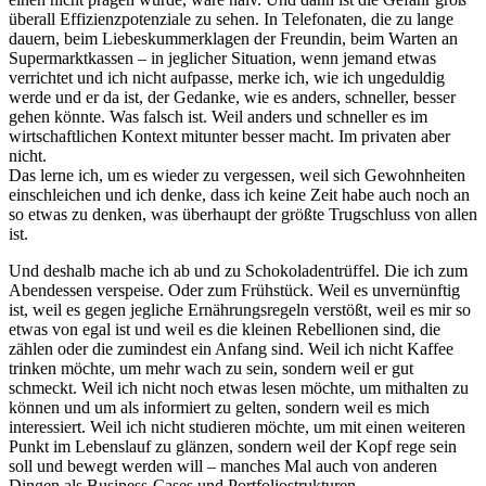
überall Effizienzpotenziale zu sehen. In Telefonaten, die zu lange
dauern, beim Liebeskummerklagen der Freundin, beim Warten an
Supermarktkassen – in jeglicher Situation, wenn jemand etwas
verrichtet und ich nicht aufpasse, merke ich, wie ich ungeduldig
werde und er da ist, der Gedanke, wie es anders, schneller, besser
gehen könnte. Was falsch ist. Weil anders und schneller es im
wirtschaftlichen Kontext mitunter besser macht. Im privaten aber
nicht.
Das lerne ich, um es wieder zu vergessen, weil sich Gewohnheiten
einschleichen und ich denke, dass ich keine Zeit habe auch noch an
so etwas zu denken, was überhaupt der größte Trugschluss von allen
ist.
Und deshalb mache ich ab und zu Schokoladentrüffel. Die ich zum
Abendessen verspeise. Oder zum Frühstück. Weil es unvernünftig
ist, weil es gegen jegliche Ernährungsregeln verstößt, weil es mir so
etwas von egal ist und weil es die kleinen Rebellionen sind, die
zählen oder die zumindest ein Anfang sind. Weil ich nicht Kaffee
trinken möchte, um mehr wach zu sein, sondern weil er gut
schmeckt. Weil ich nicht noch etwas lesen möchte, um mithalten zu
können und um als informiert zu gelten, sondern weil es mich
interessiert. Weil ich nicht studieren möchte, um mit einen weiteren
Punkt im Lebenslauf zu glänzen, sondern weil der Kopf rege sein
soll und bewegt werden will – manches Mal auch von anderen
Dingen als Business-Cases und Portfoliostrukturen.