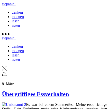
stepanini
denken
moegen
lesen
essen
stepanini
denken
moegen
lesen
essen
8. März
Übergriffiges Essverhalten
Es war bei einem Sommerfest. Meine erste richtige
Stelle. Kein Praktikum mehr oder Werksstudentin, sondern jetzt