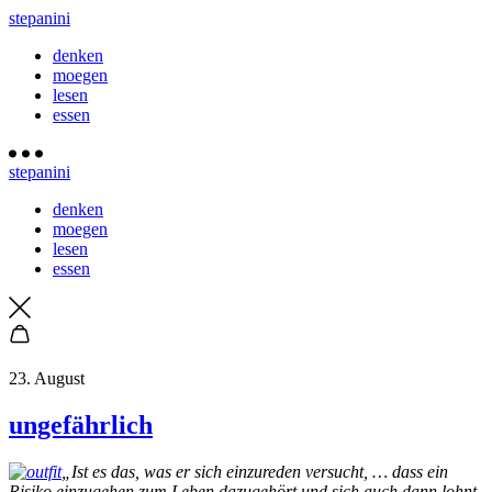
stepanini
denken
moegen
lesen
essen
stepanini
denken
moegen
lesen
essen
23. August
ungefährlich
„Ist es das, was er sich einzureden versucht, … dass ein
Risiko einzugehen zum Leben dazugehört und sich auch dann lohnt,