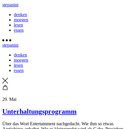
stepanini
denken
moegen
lesen
essen
stepanini
denken
moegen
lesen
essen
29. Mai
Unterhaltungsprogramm
Über das Wort Entertainment nachgedacht. Wie ihm so etwas
Anrüchiges anhaftet. Wie es kleingeredet wird als Gabe. Prosieben-