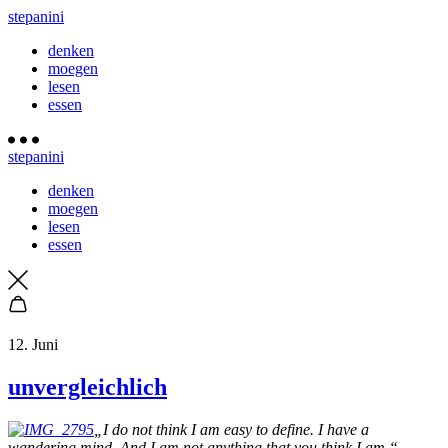
stepanini
denken
moegen
lesen
essen
stepanini
denken
moegen
lesen
essen
12. Juni
unvergleichlich
„I do not think I am easy to define. I have a
wandering mind. And I am not anything that you think I am.“