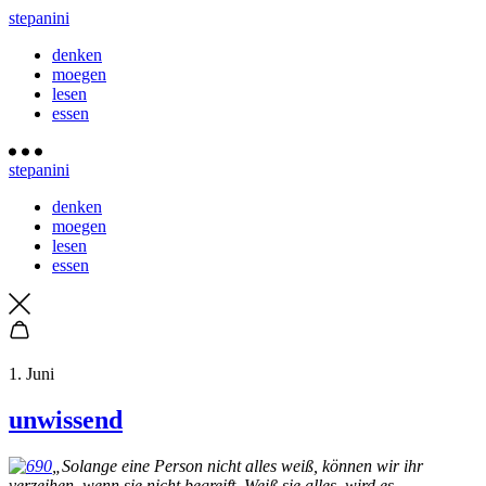
stepanini
denken
moegen
lesen
essen
stepanini
denken
moegen
lesen
essen
1. Juni
unwissend
„Solange eine Person nicht alles weiß, können wir ihr
verzeihen, wenn sie nicht begreift. Weiß sie alles, wird es