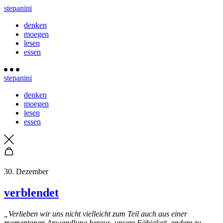
stepanini
denken
moegen
lesen
essen
stepanini
denken
moegen
lesen
essen
30. Dezember
verblendet
„Verlieben wir uns nicht vielleicht zum Teil auch aus einer
momentanen Anwandlung heraus, unsere Fähigkeit, andere zu