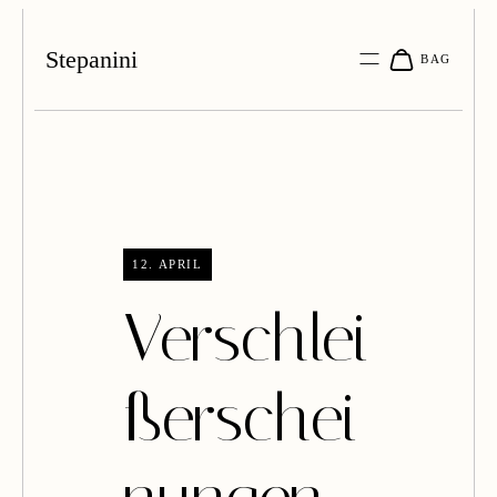
Stepanini
12. APRIL
Verschlei
ßerschei