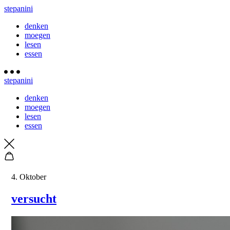
stepanini
denken
moegen
lesen
essen
stepanini
denken
moegen
lesen
essen
4. Oktober
versucht