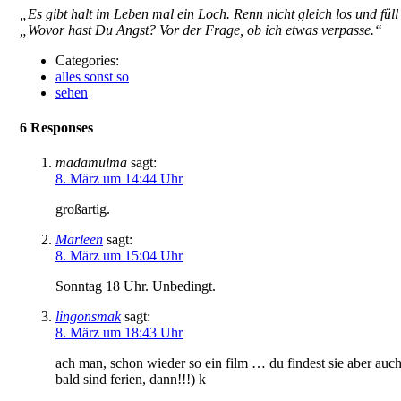
„Es gibt halt im Leben mal ein Loch. Renn nicht gleich los und füll
„Wovor hast Du Angst? Vor der Frage, ob ich etwas verpasse.“
Categories:
alles sonst so
sehen
6 Responses
madamulma
sagt:
8. März um 14:44 Uhr
großartig.
Marleen
sagt:
8. März um 15:04 Uhr
Sonntag 18 Uhr. Unbedingt.
lingonsmak
sagt:
8. März um 18:43 Uhr
ach man, schon wieder so ein film … du findest sie aber au
bald sind ferien, dann!!!) k