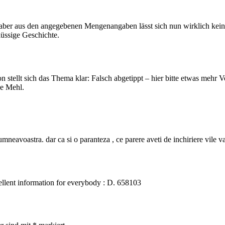
r aus den angegebenen Mengenangaben lässt sich nun wirklich kein Tei
lüssige Geschichte.
stellt sich das Thema klar: Falsch abgetippt – hier bitte etwas mehr Vo
se Mehl.
mneavoastra. dar ca si o paranteza , ce parere aveti de inchiriere vile 
llent information for everybody : D. 658103