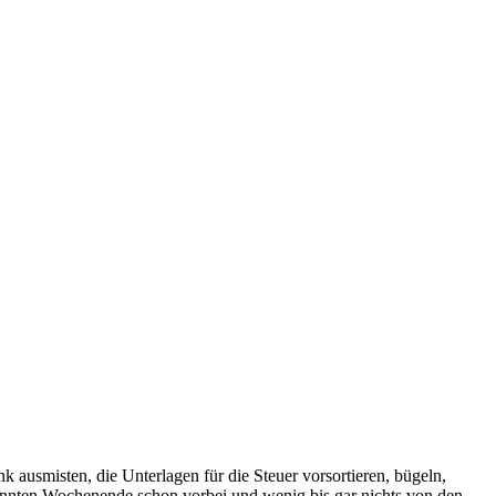
 ausmisten, die Unterlagen für die Steuer vorsortieren, bügeln,
annten Wochenende schon vorbei und wenig bis gar nichts von den