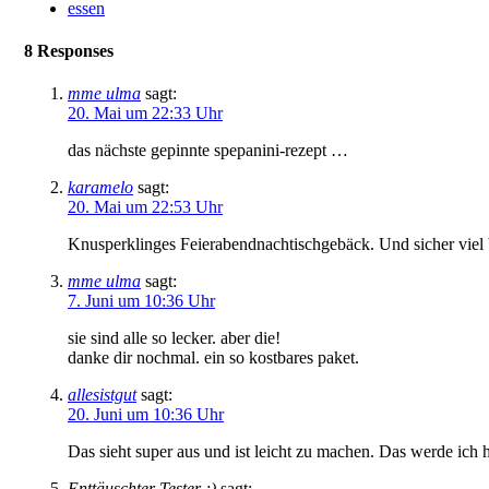
essen
8 Responses
mme ulma
sagt:
20. Mai um 22:33 Uhr
das nächste gepinnte spepanini-rezept …
karamelo
sagt:
20. Mai um 22:53 Uhr
Knusperklinges Feierabendnachtischgebäck. Und sicher viel b
mme ulma
sagt:
7. Juni um 10:36 Uhr
sie sind alle so lecker. aber die!
danke dir nochmal. ein so kostbares paket.
allesistgut
sagt:
20. Juni um 10:36 Uhr
Das sieht super aus und ist leicht zu machen. Das werde ich
Enttäuschter Tester ;)
sagt: