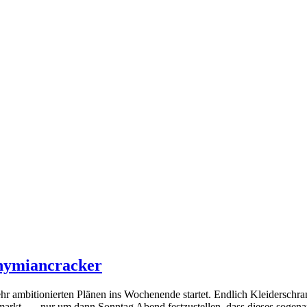
hymiancracker
 ambitionierten Plänen ins Wochenende startet. Endlich Kleiderschrank
arkt …, nur um dann Sonntag Abend festzustellen, dass dieses sogen