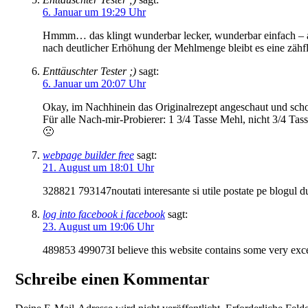
6. Januar um 19:29 Uhr
Hmmm… das klingt wunderbar lecker, wunderbar einfach – abe
nach deutlicher Erhöhung der Mehlmenge bleibt es eine zähf
Enttäuschter Tester ;)
sagt:
6. Januar um 20:07 Uhr
Okay, im Nachhinein das Originalrezept angeschaut und schon 
Für alle Nach-mir-Probierer: 1 3/4 Tasse Mehl, nicht 3/4 Tas
🙁
webpage builder free
sagt:
21. August um 18:01 Uhr
328821 793147noutati interesante si utile postate pe blogul du
log into facebook i facebook
sagt:
23. August um 19:06 Uhr
489853 499073I believe this website contains some very exce
Schreibe einen Kommentar