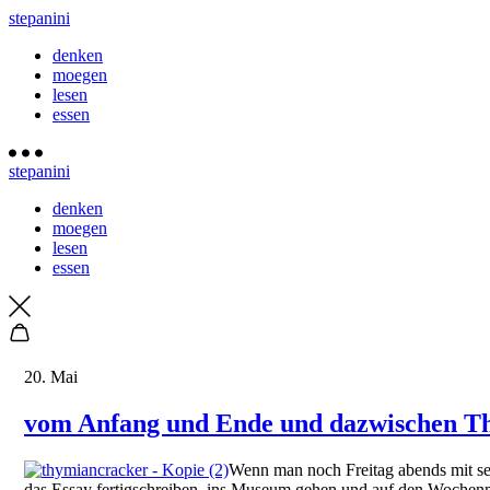
stepanini
denken
moegen
lesen
essen
stepanini
denken
moegen
lesen
essen
20. Mai
vom Anfang und Ende und dazwischen T
Wenn man noch Freitag abends mit sehr
das Essay fertigschreiben, ins Museum gehen und auf den Wochenm