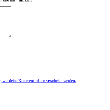
er sind mit
*
markiert
e, wie deine Kommentardaten verarbeitet werden.