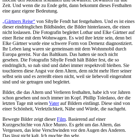
Zeit. Und wenn die zu Ende geht, dann bekommt dieses Festhalten
eine ganz eigene Bedeutung.
„Gärtners Reise“
von Sibylle Fendt hat festgehalten. Und es ist eines
dieser eindringlichen Bildbänder, die Bilder hinterlassen, die einen
nicht loslassen. Die Fotografin begleitet Lothar und Elke Gärtner auf
einer Reise mit dem Wohnwagen. Es wird ihre letzte sein, denn bei
Elke Gärtner wurde eine schwere Form von Demenz diagnostiziert.
Ihr Leben lang waren sie gemeinsam mit dem Wohnmobil durch
Europa gereist. Nur das Baltikum. Das hatten sie noch nicht
gesehen. Die Fotografin Sibylle Fendt hält Bilder fest, die so
eindringlich, so nah sind und dabei immer respektvoll bleiben. Sie
touchieren diese Angst vor dem Altern, dem nicht mehr Herr seiner
selbst sein und es zerreißt einen nicht, weil sie liebevoll eingerahmt
sind und sie getragen und begleitet.
Bilder, die das Altern und Verlieren festhalten, habe ich vor Jahren
schon gesehen und noch immer im Kopf. Phillip Toledano, der die
letzten Tage mit seinem
Vater
auf Bildern einfängt. Diese sind von
einer Schönheit, Verletzlichkeit, Nähe und Würde, die nachgeht.
Bewegte Bilder zeigt dieser
Film
. Basierend auf einer
Kurzgeschichte von Alice Munro. Es geht um das Altern, das
Vergessen, das leise Verschwinden vor den Augen des Anderen.
Das lässt nicht kalt. Ich mochte ihn sehr.