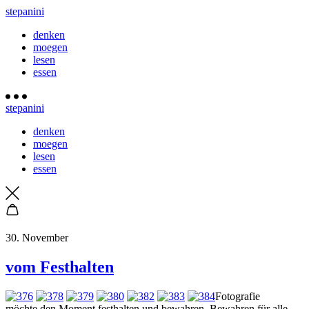
stepanini
denken
moegen
lesen
essen
stepanini
denken
moegen
lesen
essen
30. November
vom Festhalten
Fotografie
möchte den Moment festhalten und bewahren. Bewahren für alle