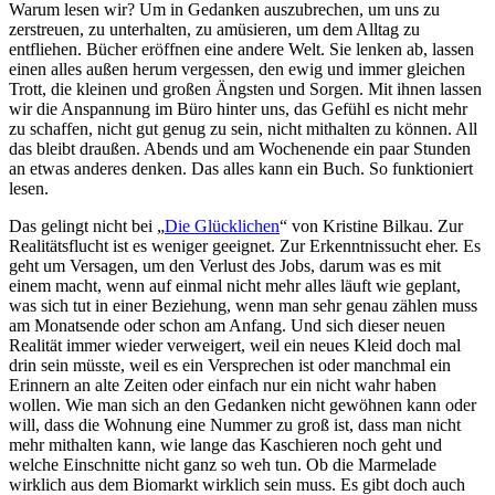
Warum lesen wir? Um in Gedanken auszubrechen, um uns zu
zerstreuen, zu unterhalten, zu amüsieren, um dem Alltag zu
entfliehen. Bücher eröffnen eine andere Welt. Sie lenken ab, lassen
einen alles außen herum vergessen, den ewig und immer gleichen
Trott, die kleinen und großen Ängsten und Sorgen. Mit ihnen lassen
wir die Anspannung im Büro hinter uns, das Gefühl es nicht mehr
zu schaffen, nicht gut genug zu sein, nicht mithalten zu können. All
das bleibt draußen. Abends und am Wochenende ein paar Stunden
an etwas anderes denken. Das alles kann ein Buch. So funktioniert
lesen.
Das gelingt nicht bei „
Die Glücklichen
“ von Kristine Bilkau. Zur
Realitätsflucht ist es weniger geeignet. Zur Erkenntnissucht eher. Es
geht um Versagen, um den Verlust des Jobs, darum was es mit
einem macht, wenn auf einmal nicht mehr alles läuft wie geplant,
was sich tut in einer Beziehung, wenn man sehr genau zählen muss
am Monatsende oder schon am Anfang. Und sich dieser neuen
Realität immer wieder verweigert, weil ein neues Kleid doch mal
drin sein müsste, weil es ein Versprechen ist oder manchmal ein
Erinnern an alte Zeiten oder einfach nur ein nicht wahr haben
wollen. Wie man sich an den Gedanken nicht gewöhnen kann oder
will, dass die Wohnung eine Nummer zu groß ist, dass man nicht
mehr mithalten kann, wie lange das Kaschieren noch geht und
welche Einschnitte nicht ganz so weh tun. Ob die Marmelade
wirklich aus dem Biomarkt wirklich sein muss. Es gibt doch auch