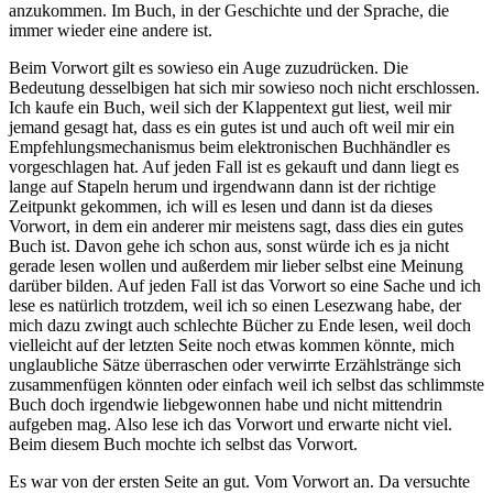
anzukommen. Im Buch, in der Geschichte und der Sprache, die
immer wieder eine andere ist.
Beim Vorwort gilt es sowieso ein Auge zuzudrücken. Die
Bedeutung desselbigen hat sich mir sowieso noch nicht erschlossen.
Ich kaufe ein Buch, weil sich der Klappentext gut liest, weil mir
jemand gesagt hat, dass es ein gutes ist und auch oft weil mir ein
Empfehlungsmechanismus beim elektronischen Buchhändler es
vorgeschlagen hat. Auf jeden Fall ist es gekauft und dann liegt es
lange auf Stapeln herum und irgendwann dann ist der richtige
Zeitpunkt gekommen, ich will es lesen und dann ist da dieses
Vorwort, in dem ein anderer mir meistens sagt, dass dies ein gutes
Buch ist. Davon gehe ich schon aus, sonst würde ich es ja nicht
gerade lesen wollen und außerdem mir lieber selbst eine Meinung
darüber bilden. Auf jeden Fall ist das Vorwort so eine Sache und ich
lese es natürlich trotzdem, weil ich so einen Lesezwang habe, der
mich dazu zwingt auch schlechte Bücher zu Ende lesen, weil doch
vielleicht auf der letzten Seite noch etwas kommen könnte, mich
unglaubliche Sätze überraschen oder verwirrte Erzählstränge sich
zusammenfügen könnten oder einfach weil ich selbst das schlimmste
Buch doch irgendwie liebgewonnen habe und nicht mittendrin
aufgeben mag. Also lese ich das Vorwort und erwarte nicht viel.
Beim diesem Buch mochte ich selbst das Vorwort.
Es war von der ersten Seite an gut. Vom Vorwort an. Da versuchte