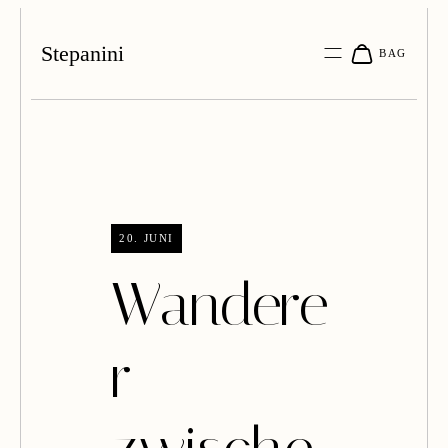
Stepanini
20. JUNI
Wandere
r