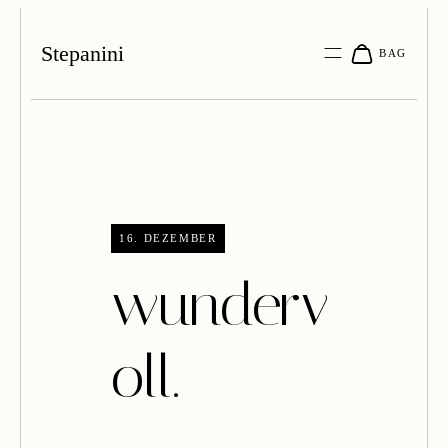
Stepanini
16. DEZEMBER
wunderv
oll.