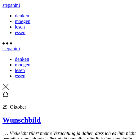
stepanini
denken
moegen
lesen
essen
stepanini
denken
moegen
lesen
essen
29. Oktober
Wunschbild
„…Vielleicht rührt meine Verachtung ja daher, dass ich es ihm nicht
verzeihe, was ich mir selbst nicht verzeihe, nämlich das, was hätte