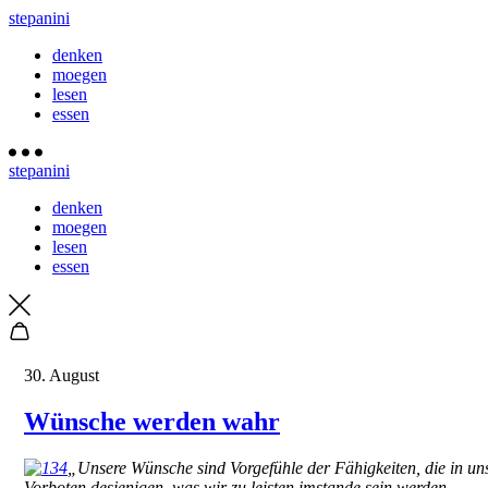
stepanini
denken
moegen
lesen
essen
stepanini
denken
moegen
lesen
essen
30. August
Wünsche werden wahr
„Unsere Wünsche sind Vorgefühle der Fähigkeiten, die in uns
Vorboten desjenigen, was wir zu leisten imstande sein werden.