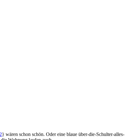
2
} wären schon schön. Oder eine blaue über-die-Schulter-alles-
 die Wohnung laufen auch.