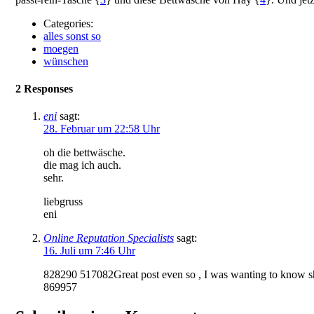
Categories:
alles sonst so
moegen
wünschen
2 Responses
eni
sagt:
28. Februar um 22:58 Uhr
oh die bettwäsche.
die mag ich auch.
sehr.
liebgruss
eni
Online Reputation Specialists
sagt:
16. Juli um 7:46 Uhr
828290 517082Great post even so , I was wanting to know shoul
869957