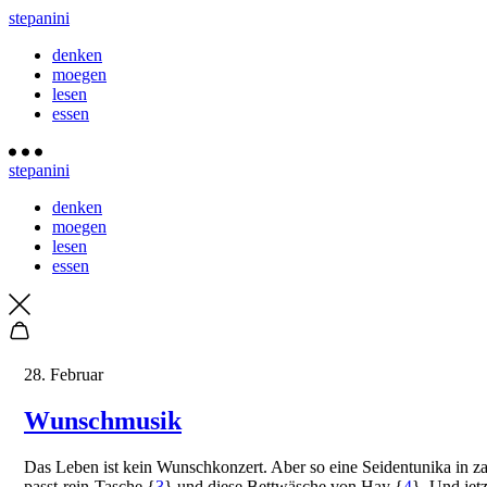
stepanini
denken
moegen
lesen
essen
stepanini
denken
moegen
lesen
essen
28. Februar
Wunschmusik
D
as Leben ist kein Wunschkonzert. Aber so eine Seidentunika in z
passt-rein-Tasche {
3
} und diese Bettwäsche von Hay {
4
}. Und jet