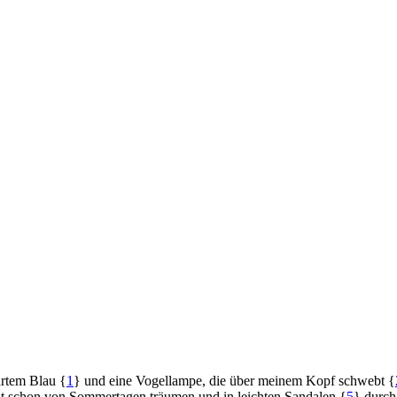
artem Blau {
1
} und eine Vogellampe, die über meinem Kopf schwebt {
zt schon von Sommertagen träumen und in leichten Sandalen {
5
} durch