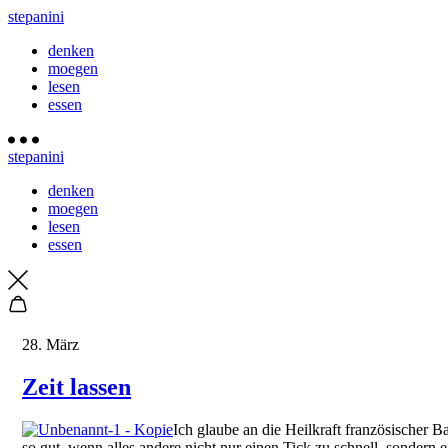
stepanini
denken
moegen
lesen
essen
stepanini
denken
moegen
lesen
essen
28. März
Zeit lassen
Ich glaube an die Heilkraft französischer 
so gut, wenn alles andere nicht nur einen Tick zu schnell, sondern e