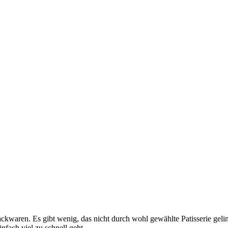
Backwaren. Es gibt wenig, das nicht durch wohl gewählte Patisserie gel
infach viel zu schnell geht.