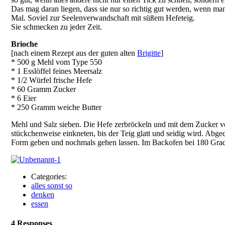
Das mag daran liegen, dass sie nur so richtig gut werden, wenn ma
Mal. Soviel zur Seelenverwandschaft mit süßem Hefeteig.
Sie schmecken zu jeder Zeit.
Brioche
[nach einem Rezept aus der guten alten
Brigitte
]
* 500 g Mehl vom Type 550
* 1 Esslöffel feines Meersalz
* 1/2 Würfel frische Hefe
* 60 Gramm Zucker
* 6 Eier
* 250 Gramm weiche Butter
Mehl und Salz sieben. Die Hefe zerbröckeln und mit dem Zucker verr
stückchenweise einkneten, bis der Teig glatt und seidig wird. Ab
Form geben und nochmals gehen lassen. Im Backofen bei 180 Gra
Categories:
alles sonst so
denken
essen
4 Responses