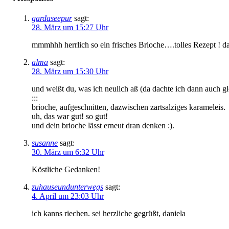
gardaseepur
sagt:
28. März um 15:27 Uhr
mmmhhh herrlich so ein frisches Brioche….tolles Rezept ! d
alma
sagt:
28. März um 15:30 Uhr
und weißt du, was ich neulich aß (da dachte ich dann auch gl
:::
brioche, aufgeschnitten, dazwischen zartsalziges karameleis.
uh, das war gut! so gut!
und dein brioche lässt erneut dran denken :).
susanne
sagt:
30. März um 6:32 Uhr
Köstliche Gedanken!
zuhauseundunterwegs
sagt:
4. April um 23:03 Uhr
ich kanns riechen. sei herzliche gegrüßt, daniela