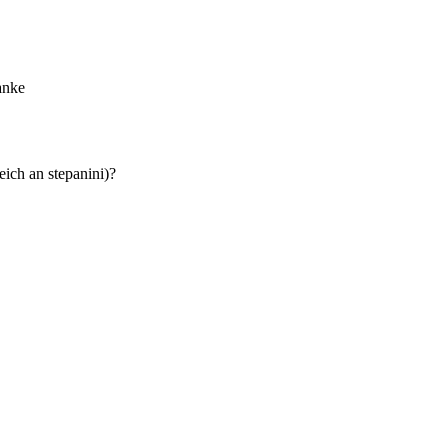
anke
eich an stepanini)?