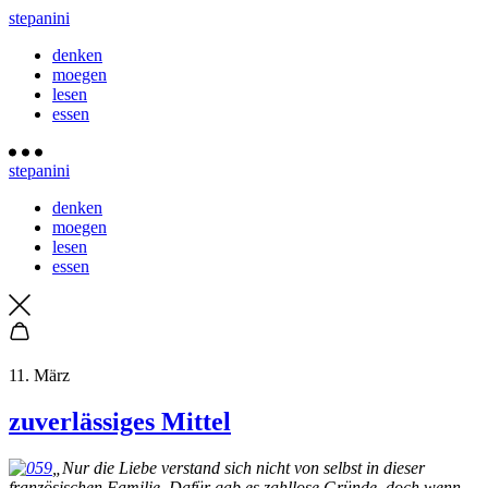
stepanini
denken
moegen
lesen
essen
stepanini
denken
moegen
lesen
essen
11. März
zuverlässiges Mittel
„Nur die Liebe verstand sich nicht von selbst in dieser
französischen Familie. Dafür gab es zahllose Gründe, doch wenn