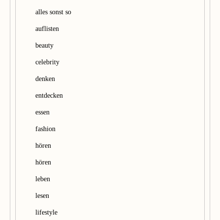
h
alles sonst so
e
auflisten
n
beauty
celebrity
denken
entdecken
essen
fashion
hören
hören
leben
lesen
lifestyle