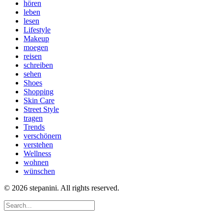
hören
leben
lesen
Lifestyle
Makeup
moegen
reisen
schreiben
sehen
Shoes
Shopping
Skin Care
Street Style
tragen
Trends
verschönern
verstehen
Wellness
wohnen
wünschen
© 2026 stepanini. All rights reserved.