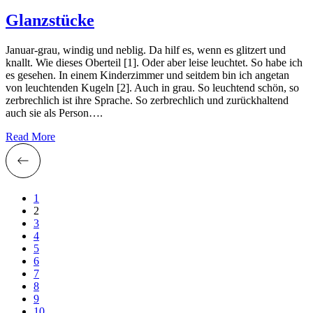
Glanzstücke
Januar-grau, windig und neblig. Da hilf es, wenn es glitzert und
knallt. Wie dieses Oberteil [1]. Oder aber leise leuchtet. So habe ich
es gesehen. In einem Kinderzimmer und seitdem bin ich angetan
von leuchtenden Kugeln [2]. Auch in grau. So leuchtend schön, so
zerbrechlich ist ihre Sprache. So zerbrechlich und zurückhaltend
auch sie als Person….
Read More
1
2
3
4
5
6
7
8
9
10