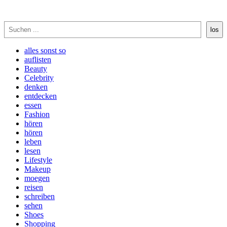
Suchen
los
alles sonst so
auflisten
Beauty
Celebrity
denken
entdecken
essen
Fashion
hören
hören
leben
lesen
Lifestyle
Makeup
moegen
reisen
schreiben
sehen
Shoes
Shopping