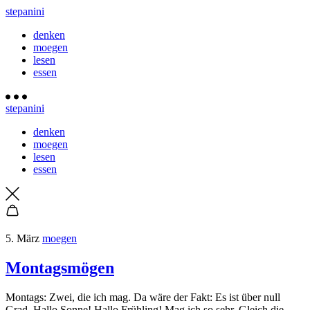
stepanini
denken
moegen
lesen
essen
stepanini
denken
moegen
lesen
essen
5. März
moegen
Montagsmögen
Montags: Zwei, die ich mag. Da wäre der Fakt: Es ist über null
Grad. Hallo Sonne! Hallo Frühling! Mag ich so sehr. Gleich die