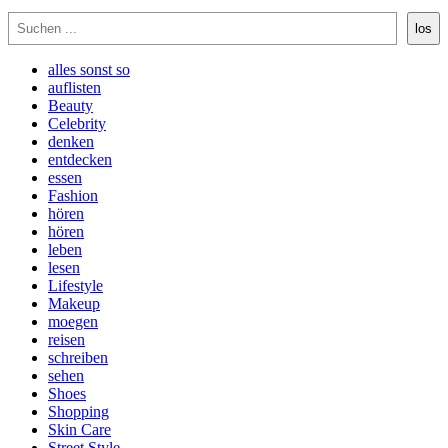
Suchen
los
alles sonst so
auflisten
Beauty
Celebrity
denken
entdecken
essen
Fashion
hören
hören
leben
lesen
Lifestyle
Makeup
moegen
reisen
schreiben
sehen
Shoes
Shopping
Skin Care
Street Style