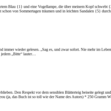
artem Blau {1} und eine Vogellampe, die über meinem Kopf schwebt {2
zt schon von Sommertagen träumen und in leichten Sandalen {5} durc
d immer wieder gelesen. „Sag es, und zwar sofort. Nie mehr im Leben wi
ei jedem „Bitte“ lauter…
blieben. Den Respekt vor dem sensiblen Blätterteig beiseite gelegt und
reou (ja, das Buch ist so toll wie der Name des Autors) * 250 Gramm