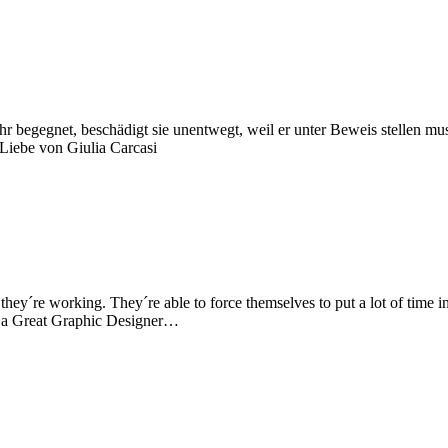
 ihr begegnet, beschädigt sie unentwegt, weil er unter Beweis stellen mus
Liebe von Giulia Carcasi
 they´re working. They´re able to force themselves to put a lot of time i
ke a Great Graphic Designer…