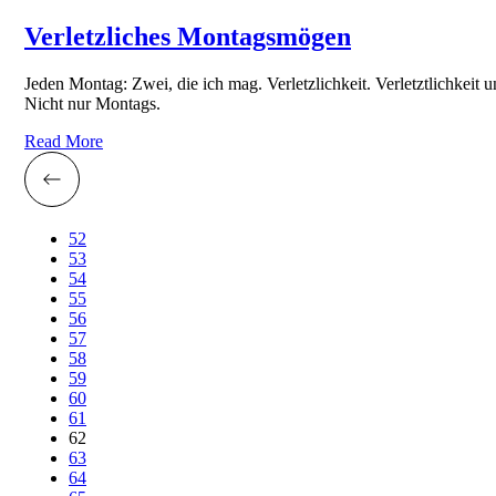
Verletzliches Montagsmögen
Jeden Montag: Zwei, die ich mag. Verletzlichkeit. Verletztlichkeit
Nicht nur Montags.
Read More
52
53
54
55
56
57
58
59
60
61
62
63
64