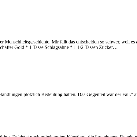
der Menschheitsgeschichte. Mir fällt das entscheiden so schwer, weil 
afschafter Gold * 1 Tasse Schlagsahne * 1 1/2 Tassen Zucker…
Handlungen plötzlich Bedeutung hatten. Das Gegenteil war der Fall.” 
ing. Es bietet noch unbekannten Künstlern, die ihre eigenen Regeln 