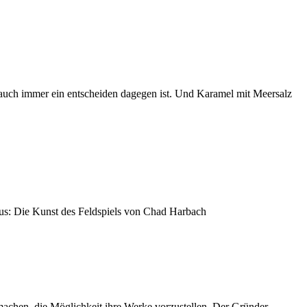
es auch immer ein entscheiden dagegen ist. Und Karamel mit Meersalz
aus: Die Kunst des Feldspiels von Chad Harbach
machen, die Möglichkeit ihre Werke vorzustellen. Der Gründer