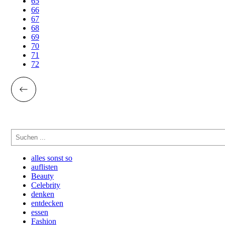
65
66
67
68
69
70
71
72
Suchen
alles sonst so
auflisten
Beauty
Celebrity
denken
entdecken
essen
Fashion