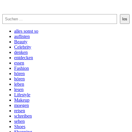
Suchen
los
alles sonst so
auflisten
Beauty
Celebrity
denken
entdecken
essen
Fashion
hören
hören
leben
lesen
Lifestyle
Makeup
moegen
reisen
schreiben
sehen
Shoes
Shopping