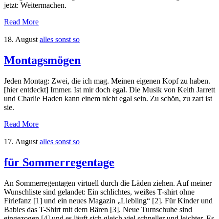
jetzt: Weitermachen.
Read More
18. August
alles sonst so
Montagsmögen
Jeden Montag: Zwei, die ich mag. Meinen eigenen Kopf zu haben.
[hier entdeckt] Immer. Ist mir doch egal. Die Musik von Keith Jarrett
und Charlie Haden kann einem nicht egal sein. Zu schön, zu zart ist
sie.
Read More
17. August
alles sonst so
für Sommerregentage
An Sommerregentagen virtuell durch die Läden ziehen. Auf meiner
Wunschliste sind gelandet: Ein schlichtes, weißes T-shirt ohne
Firlefanz [1] und ein neues Magazin „Liebling“ [2]. Für Kinder und
Babies das T-Shirt mit dem Bären [3]. Neue Turnschuhe sind
eingezogen [4] und es läuft sich gleich viel schneller und leichter. Es