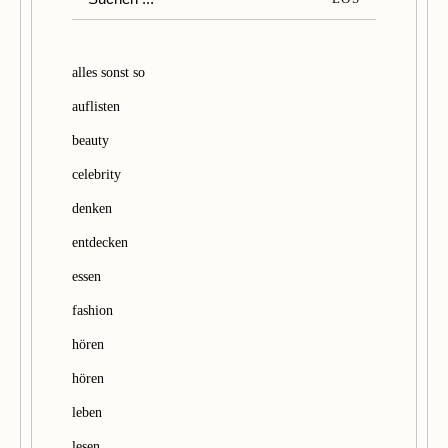
u
c
h
alles sonst so
e
auflisten
n
beauty
celebrity
denken
entdecken
essen
fashion
hören
hören
leben
lesen