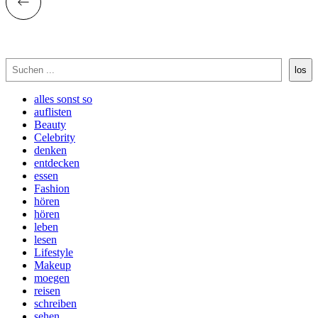
Suchen
los
alles sonst so
auflisten
Beauty
Celebrity
denken
entdecken
essen
Fashion
hören
hören
leben
lesen
Lifestyle
Makeup
moegen
reisen
schreiben
sehen