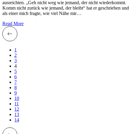
ausreichten. „Geh nicht weg wie jemand, der nicht wiederkommt.
Komm nicht zurück wie jemand, der bleibt“ hat er geschrieben und
als einer mich fragte, wie viel Nähe mir…
Read More
1
2
3
4
5
6
7
8
9
10
11
12
13
14