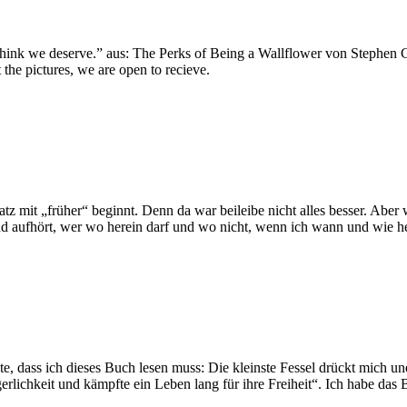
hink we deserve.” aus: The Perks of Being a Wallflower von Stephen C
he pictures, we are open to recieve.
atz mit „früher“ beginnt. Denn da war beileibe nicht alles besser. Abe
nd aufhört, wer wo herein darf und wo nicht, wenn ich wann und wie 
te, dass ich dieses Buch lesen muss: Die kleinste Fessel drückt mich u
erlichkeit und kämpfte ein Leben lang für ihre Freiheit“. Ich habe da