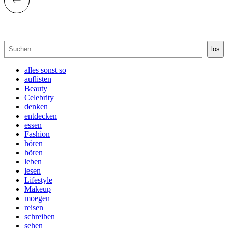
Suchen
los
alles sonst so
auflisten
Beauty
Celebrity
denken
entdecken
essen
Fashion
hören
hören
leben
lesen
Lifestyle
Makeup
moegen
reisen
schreiben
sehen