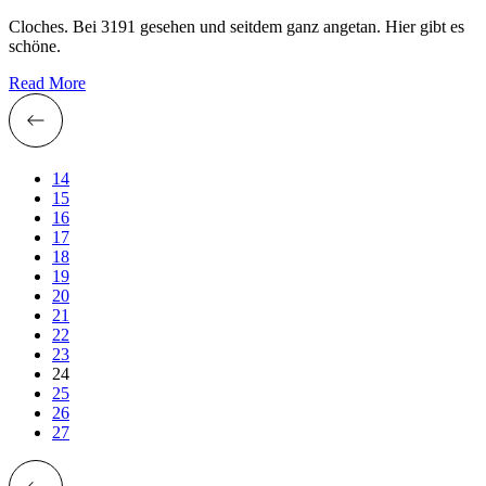
Cloches. Bei 3191 gesehen und seitdem ganz angetan. Hier gibt es
schöne.
Read More
14
15
16
17
18
19
20
21
22
23
24
25
26
27