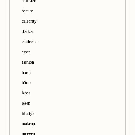
auflisten
n
beauty
celebrity
denken
entdecken
essen
fashion
hören
hören
leben
lesen
lifestyle
makeup
moegen